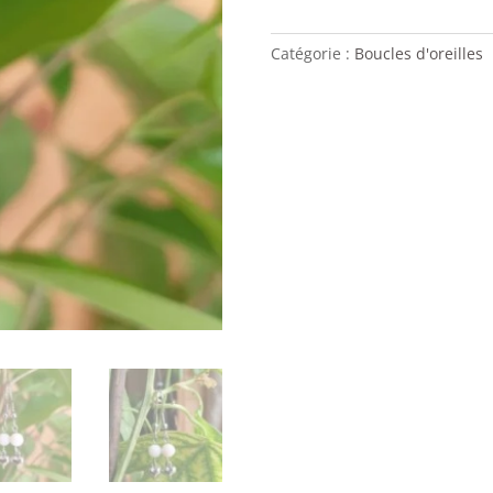
D'OREILLES
Opale
Catégorie :
Boucles d'oreilles
rose
&
cœur