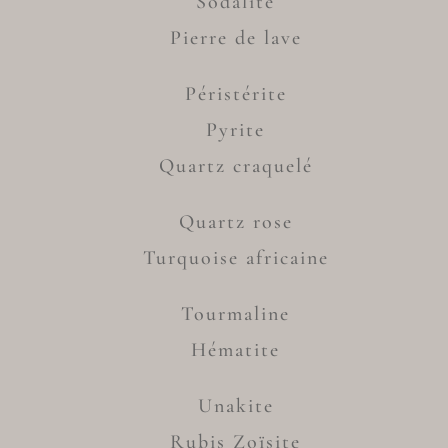
Sodalite
Pierre de lave
Péristérite
Pyrite
Quartz craquelé
Quartz rose
Turquoise africaine
Tourmaline
Hématite
Unakite
Rubis Zoïsite