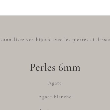
sonnalisez vos bijoux avec les pierres ci-desso
Perles 6mm
Agate
Agate blanche