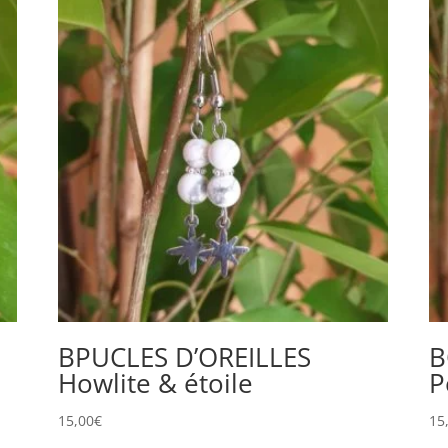
BPUCLES D’OREILLES
B
Howlite & étoile
P
15,00
€
15