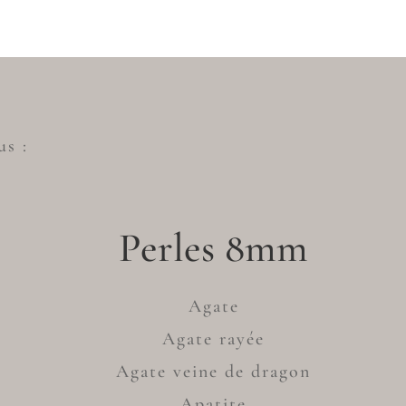
us :
Perles 8mm
Agate
Agate rayée
Agate veine de dragon
Apatite