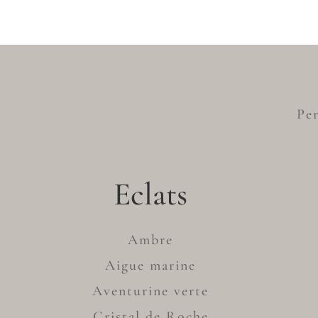
Per
Eclats
Ambre
Aigue marine
Aventurine verte
Cristal de Roche