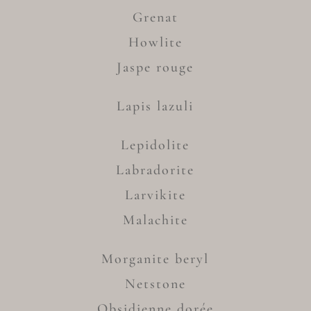
Grenat
Howlite
Jaspe rouge
Lapis lazuli
Lepidolite
Labradorite
Larvikite
Malachite
Morganite beryl
Netstone
Obsidienne dorée