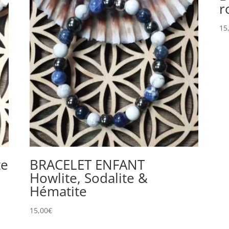
r
15
te
BRACELET ENFANT
Howlite, Sodalite &
Hématite
15,00
€