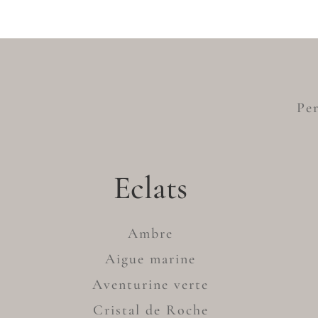
Per
Eclats
Ambre
Aigue marine
Aventurine verte
Cristal de Roche