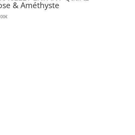
ose & Améthyste
,00
€