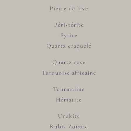
Pierre de lave
Péristérite
Pyrite
Quartz craquelé
Quartz rose
Turquoise africaine
Tourmaline
Hématite
Unakite
Rubis Zoïsite