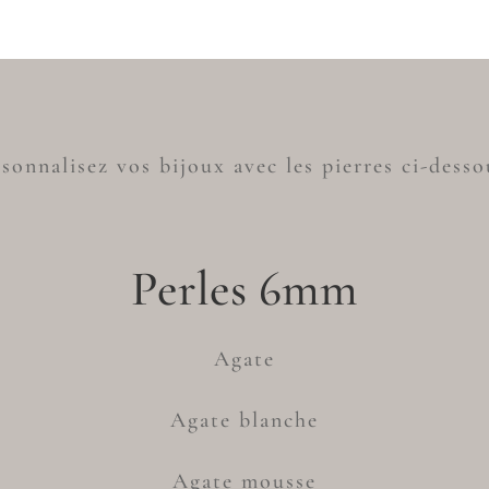
sonnalisez vos bijoux avec les pierres ci-desso
Perles 6mm
Agate
Agate blanche
Agate mousse