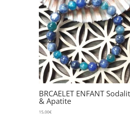
BRCAELET ENFANT Sodali
& Apatite
15,00
€