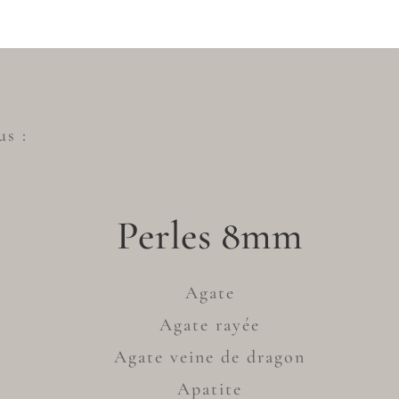
us :
Perles 8mm
Agate
Agate rayée
Agate veine de dragon
Apatite