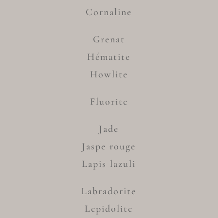
Cornaline
Grenat
Hématite
Howlite
Fluorite
Jade
Jaspe rouge
Lapis lazuli
Labradorite
Lepidolite