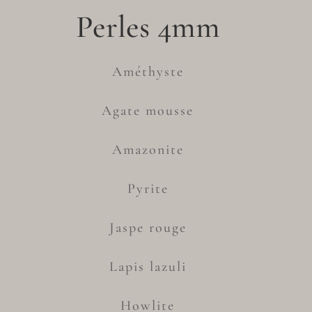
Perles 4mm
Améthyste
Agate mousse
Amazonite
Pyrite
Jaspe rouge
Lapis lazuli
Howlite