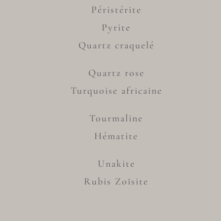
Péristérite
Pyrite
Quartz craquelé
Quartz rose
Turquoise africaine
Tourmaline
Hématite
Unakite
Rubis Zoïsite