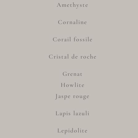
Amethyste
Cornaline
Corail fossile
Cristal de roche
Grenat
Howlite
Jaspe rouge
Lapis lazuli
Lepidolite