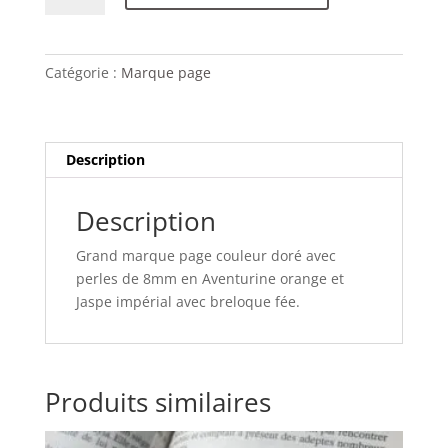
GRAND
MARQUE
PAGE
Catégorie :
Marque page
Aventurine
orange
et
Jaspe
Description
impérial
Description
Grand marque page couleur doré avec
perles de 8mm en Aventurine orange et
Jaspe impérial avec breloque fée.
Produits similaires