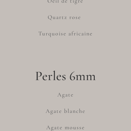
Oeil de tigre
Quartz rose
Turquoise africaine
Perles 6mm
Agate
Agate blanche
Agate mousse