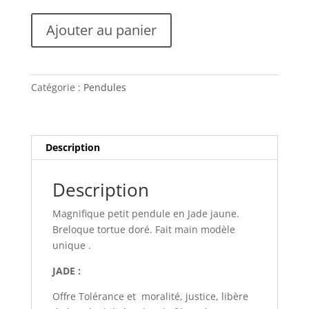
quantité
Ajouter au panier
de
PETIT
PENDULE
Jade
Catégorie :
Pendules
jaune
Description
Description
Magnifique petit pendule en Jade jaune.
Breloque tortue doré. Fait main modèle
unique .
JADE :
Offre Tolérance et moralité, justice, libère