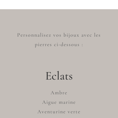
Personnalisez vos bijoux avec les
pierres ci-dessous :
Eclats
Ambre
Aigue marine
Aventurine verte