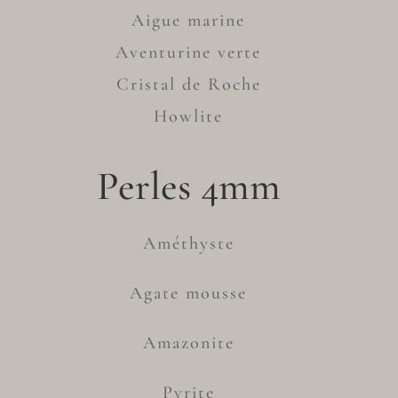
Aigue marine
Aventurine verte
Cristal de Roche
Howlite
Perles 4mm
Améthyste
Agate mousse
Amazonite
Pyrite