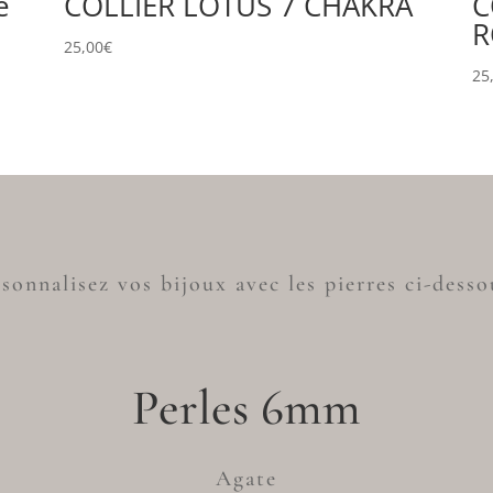
e
COLLIER LOTUS 7 CHAKRA
C
R
25,00
€
25
sonnalisez vos bijoux avec les pierres ci-desso
Perles 6mm
Agate