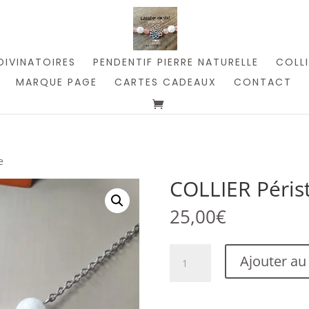
DIVINATOIRES
PENDENTIF PIERRE NATURELLE
COLLI
MARQUE PAGE
CARTES CADEAUX
CONTACT
e
COLLIER Périst
25,00
€
quantité
Ajouter au
de
COLLIER
Péristérite