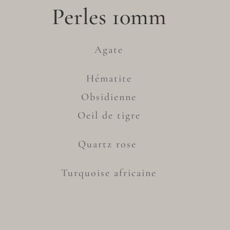
Perles 10mm
Agate
Hématite
Obsidienne
Oeil de tigre
Quartz rose
Turquoise africaine