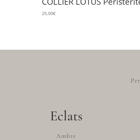
COLLIER LOTUS Péristérit
25,00
€
Per
Eclats
Ambre