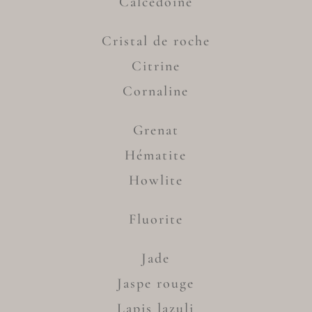
Calcedoine
Cristal de roche
Citrine
Cornaline
Grenat
Hématite
Howlite
Fluorite
Jade
Jaspe rouge
Lapis lazuli